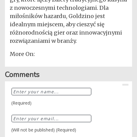
Instrumentals
News
z nowoczesnymi technologiami. Dla
Crime
Sports
DJ
SEO
miłośników hazardu, Goldzino jest
Videos
Mixtapes
idealnym miejscem, aby cieszyć się
Video
różnorodnością gier oraz innowacyjnymi
Religious
News
rozwiązaniami w branży.
Sermons
Entertainment
Audio
More On:
Videos
Comedy
Yoruba
Comments
Nollywood
Series
Korean
(Required)
Series
(Will not be published) (Required)