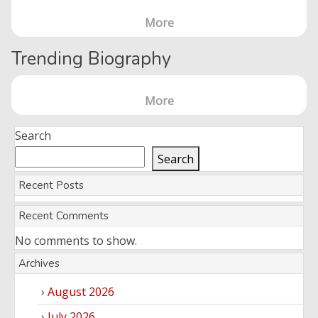
More
Trending Biography
More
Search
Search
Recent Posts
Recent Comments
No comments to show.
Archives
August 2026
July 2026