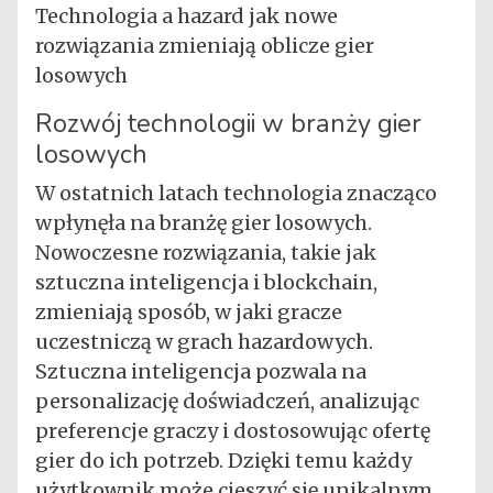
Technologia a hazard jak nowe
rozwiązania zmieniają oblicze gier
losowych
Rozwój technologii w branży gier
losowych
W ostatnich latach technologia znacząco
wpłynęła na branżę gier losowych.
Nowoczesne rozwiązania, takie jak
sztuczna inteligencja i blockchain,
zmieniają sposób, w jaki gracze
uczestniczą w grach hazardowych.
Sztuczna inteligencja pozwala na
personalizację doświadczeń, analizując
preferencje graczy i dostosowując ofertę
gier do ich potrzeb. Dzięki temu każdy
użytkownik może cieszyć się unikalnym