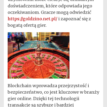
doświadczeniem, które odpowiada jego
oczekiwaniom. Gracze mogą odwiedzić
https://goldzino.net.pl/
i zapoznać się z
bogatą ofertą gier.
Blockchain wprowadza przejrzystość i
bezpieczeństwo, co jest kluczowe w branży
gier online. Dzięki tej technologii
transakcje są szybsze i bardziej