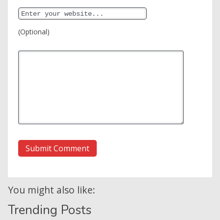
(Optional)
You might also like:
Trending Posts