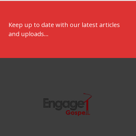
Keep up to date with our latest articles
and uploads...