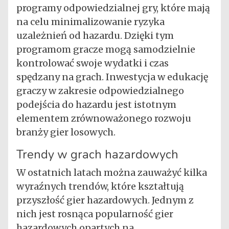
programy odpowiedzialnej gry, które mają
na celu minimalizowanie ryzyka
uzależnień od hazardu. Dzięki tym
programom gracze mogą samodzielnie
kontrolować swoje wydatki i czas
spędzany na grach. Inwestycja w edukację
graczy w zakresie odpowiedzialnego
podejścia do hazardu jest istotnym
elementem zrównoważonego rozwoju
branży gier losowych.
Trendy w grach hazardowych
W ostatnich latach można zauważyć kilka
wyraźnych trendów, które kształtują
przyszłość gier hazardowych. Jednym z
nich jest rosnąca popularność gier
hazardowych opartych na